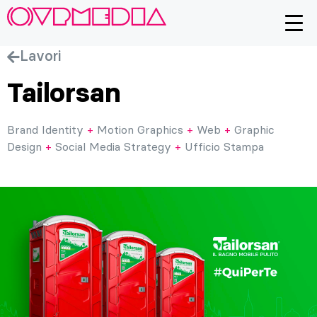
Lavori
Tailorsan
Brand Identity
+
Motion Graphics
+
Web
+
Graphic
Design
+
Social Media Strategy
+
Ufficio Stampa